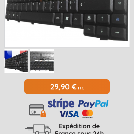
MEDION
Open submenu
2
MSI
Open submenu
1
PACKARD BELL
Open submenu
4
RAZER
SAMSUNG
Open submenu
1
SONY
Open submenu
1
TOSHIBA
Open submenu
7
29,90 €
TTC