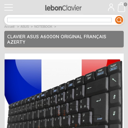
0
APPLE
Open submenu
1
Accueil
>
ASUS
>
NOTEBOOK
>
ACER
Open submenu
12
CLAVIER ASUS A6000N ORIGINAL FRANÇAIS
AZERTY
ASUS
Open submenu
12
DELL
Open submenu
9
Déstockage
Open submenu
5
EMACHINES
Open submenu
2
FUJITSU SIEMENS
Open submenu
2
HP
Open submenu
17
LENOVO
Open submenu
10