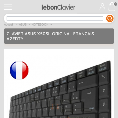
0
APPLE
Open submenu
1
Accueil
>
ASUS
>
NOTEBOOK
>
ACER
Open submenu
12
CLAVIER ASUS X50SL ORIGINAL FRANÇAIS
AZERTY
ASUS
Open submenu
12
DELL
Open submenu
9
Déstockage
Open submenu
5
EMACHINES
Open submenu
2
FUJITSU SIEMENS
Open submenu
2
HP
Open submenu
17
LENOVO
Open submenu
10