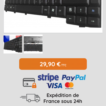
MEDION
Open submenu
2
MSI
Open submenu
1
PACKARD BELL
Open submenu
4
RAZER
SAMSUNG
Open submenu
1
SONY
Open submenu
1
29,90 €
TTC
TOSHIBA
Open submenu
7