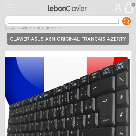
0
APPLE
Open submenu
1
Accueil
>
ASUS
>
NOTEBOOK
>
ACER
Open submenu
12
CLAVIER ASUS A6N ORIGINAL FRANÇAIS AZERTY
ASUS
Open submenu
12
DELL
Open submenu
9
Déstockage
Open submenu
5
EMACHINES
Open submenu
2
FUJITSU SIEMENS
Open submenu
2
HP
Open submenu
17
LENOVO
Open submenu
10