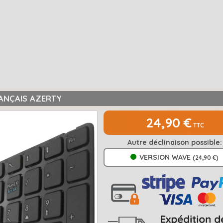
RANÇAIS AZERTY
24,90 €
TTC
Autre déclinaison possible:
VERSION WAVE
(24,90 €)