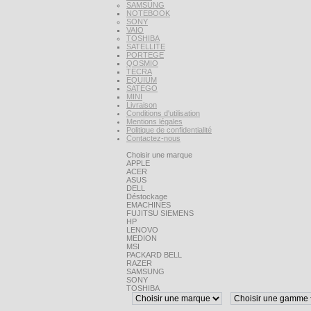
SAMSUNG
NOTEBOOK
SONY
VAIO
TOSHIBA
SATELLITE
PORTEGE
QOSMIO
TECRA
EQUIUM
SATEGO
MINI
Livraison
Conditions d'utilisation
Mentions légales
Politique de confidentialité
Contactez-nous
Choisir une marque
APPLE
ACER
ASUS
DELL
Déstockage
EMACHINES
FUJITSU SIEMENS
HP
LENOVO
MEDION
MSI
PACKARD BELL
RAZER
SAMSUNG
SONY
TOSHIBA