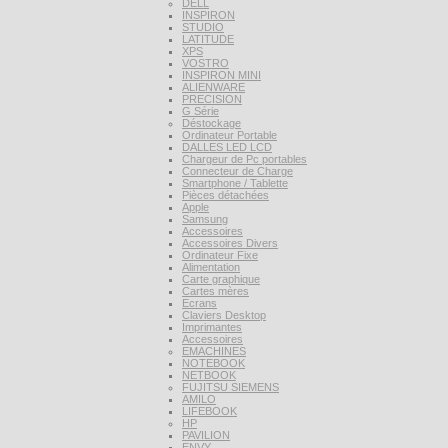
DELL
INSPIRON
STUDIO
LATITUDE
XPS
VOSTRO
INSPIRON MINI
ALIENWARE
PRECISION
G Série
Déstockage
Ordinateur Portable
DALLES LED LCD
Chargeur de Pc portables
Connecteur de Charge
Smartphone / Tablette
Pièces détachées
Apple
Samsung
Accessoires
Accessoires Divers
Ordinateur Fixe
Alimentation
Carte graphique
Cartes mères
Ecrans
Claviers Desktop
Imprimantes
Accessoires
EMACHINES
NOTEBOOK
NETBOOK
FUJITSU SIEMENS
AMILO
LIFEBOOK
HP
PAVILION
ENVY