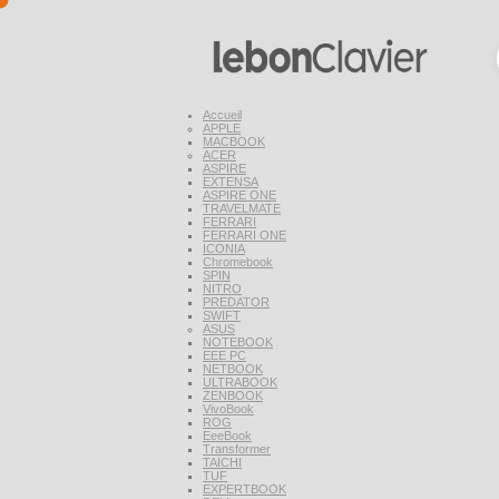
Accueil
APPLE
MACBOOK
ACER
ASPIRE
EXTENSA
ASPIRE ONE
TRAVELMATE
FERRARI
FERRARI ONE
ICONIA
Chromebook
SPIN
NITRO
PREDATOR
SWIFT
ASUS
NOTEBOOK
EEE PC
NETBOOK
ULTRABOOK
ZENBOOK
VivoBook
ROG
EeeBook
Transformer
TAICHI
TUF
EXPERTBOOK