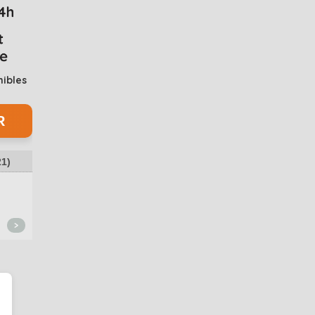
nibles
21
)
Merci ! Tout est parfait !!
nickel
damon_2748
hightech.clinic89-8
>