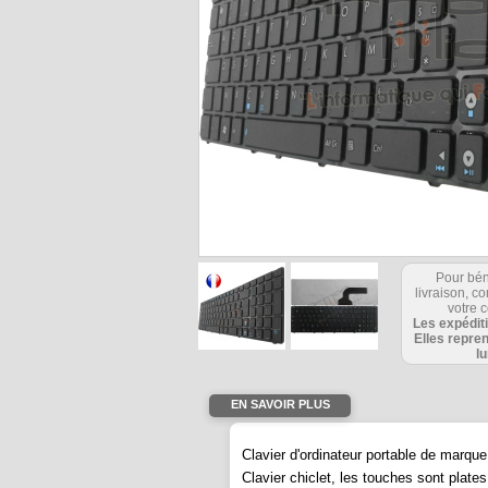
Pour bén
Produit
livraison, 
votre c
doogy
Les expédit
Elles repre
l
EN SAVOIR PLUS
Clavier d'ordinateur portable de mar
Clavier chiclet, les touches sont plate