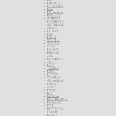
PROBOOK
ELITEBOOK
MINI
Chromebook
BUSINESS
G SERIES
NOTEBOOK
SLATEBOOK
ZBOOK
COMPAQ
PRO
FOLIO
SPECTRE
STREAM
Omen
LENOVO
IDEAPAD
3000
NOTEBOOK
YOGA
FLEX
ThinkPad
EDGE
LEGION
ThinkBook
ChromeBook
MEDION
Akoya
Erazer
MSI
Notebook
PACKARD BELL
EASYNOTE
DOT
BUTTERFLY
iPOWER
RAZER