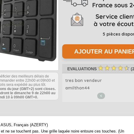
5
pièces dispo
☆
☆
☆
☆
☆
EVALUATIONS
(
éficier des meilleurs délais de
 nickel...
tres bon vendeur
commander entre 22h00 et 09h00 et
olis sera expédié au plus tôt.
dpa971
amilthon44
ions du jour (GMT+2) sont closes.
ndront le dimanche 9 de 22h00 au
<
undi 10 à 09h00 GMT+0.
que ASUS, Français (AZERTY)
s et ne se touchent pas. Une grille laquée noire entoure ces touches. (Un