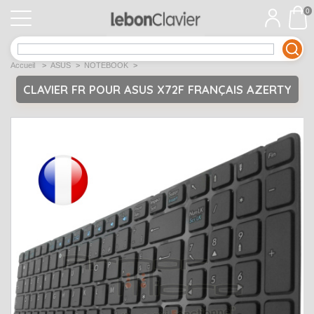
0
APPLE
Open submenu
1
Accueil
>
ASUS
>
NOTEBOOK
>
ACER
Open submenu
12
CLAVIER FR POUR ASUS X72F FRANÇAIS AZERTY
ASUS
Open submenu
12
DELL
Open submenu
9
Déstockage
Open submenu
5
EMACHINES
Open submenu
2
FUJITSU SIEMENS
Open submenu
2
HP
Open submenu
17
LENOVO
Open submenu
10