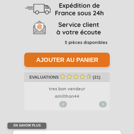
5
pièces disponibles
☆
☆
☆
☆
☆
EVALUATIONS
(
21
)
..
tres bon vendeur
Merci 
1
amilthon44
<
>
EN SAVOIR PLUS