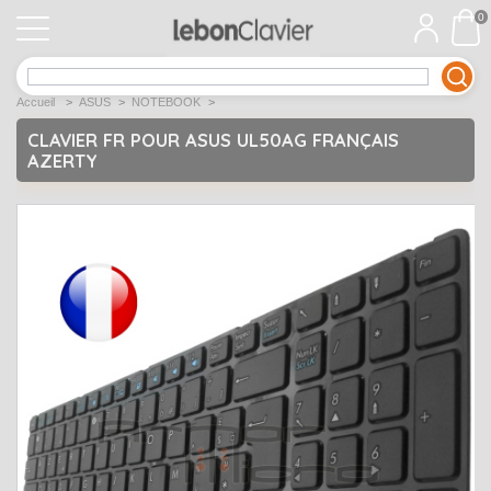
0
APPLE
Open submenu
1
Accueil
>
ASUS
>
NOTEBOOK
>
ACER
Open submenu
12
CLAVIER FR POUR ASUS UL50AG FRANÇAIS
AZERTY
ASUS
Open submenu
12
DELL
Open submenu
9
Déstockage
Open submenu
5
EMACHINES
Open submenu
2
FUJITSU SIEMENS
Open submenu
2
HP
Open submenu
17
LENOVO
Open submenu
10