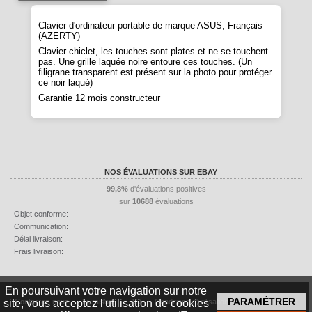
Clavier d'ordinateur portable de marque ASUS, Français
(AZERTY)
Clavier chiclet, les touches sont plates et ne se touchent
pas. Une grille laquée noire entoure ces touches. (Un
filigrane transparent est présent sur la photo pour protéger
ce noir laqué)
Garantie 12 mois constructeur
NOS ÉVALUATIONS SUR EBAY
99,8%
d'évaluations positives
sur
10688
évaluations
Objet conforme:
Communication:
Délai livraison:
Frais livraison:
En poursuivant votre navigation sur notre
Contactez-nous
Livraison
FAQ
Conditions d'utilisation
Mentions légales
site, vous acceptez l'utilisation de cookies