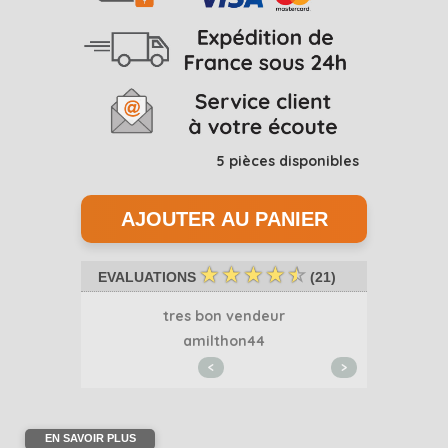
5
pièces disponibles
☆
☆
☆
☆
☆
EVALUATIONS
(
21
)
..
tres bon vendeur
Merci 
1
amilthon44
<
>
EN SAVOIR PLUS