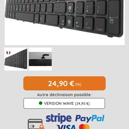
MEDION
Open submenu
2
MSI
Open submenu
1
PACKARD BELL
Open submenu
4
RAZER
SAMSUNG
Open submenu
1
SONY
Open submenu
1
TOSHIBA
Open submenu
7
24,90 €
TTC
Autre déclinaison possible:
VERSION WAVE
(24,90 €)