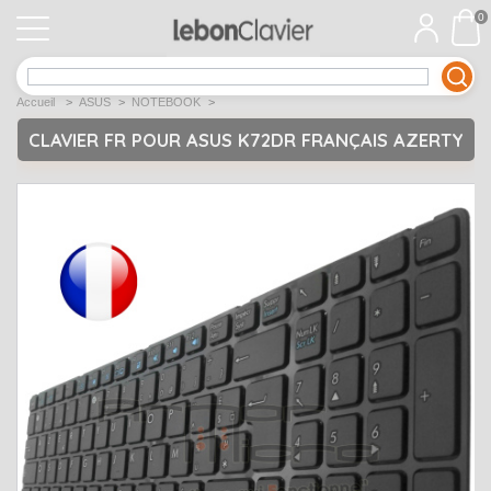
0
APPLE
Open submenu
1
Accueil
>
ASUS
>
NOTEBOOK
>
ACER
Open submenu
12
CLAVIER FR POUR ASUS K72DR FRANÇAIS AZERTY
ASUS
Open submenu
12
DELL
Open submenu
9
Déstockage
Open submenu
5
EMACHINES
Open submenu
2
FUJITSU SIEMENS
Open submenu
2
HP
Open submenu
17
LENOVO
Open submenu
10