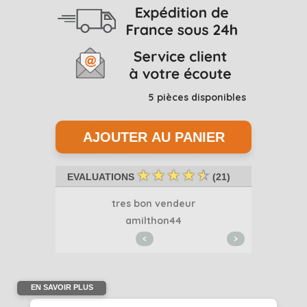
5
pièces disponibles
☆
☆
☆
☆
☆
EVALUATIONS
(
21
)
..
tres bon vendeur
Merci 
1
amilthon44
<
>
EN SAVOIR PLUS