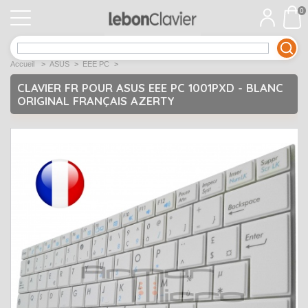
0
APPLE
Open submenu
1
Accueil
>
ASUS
>
EEE PC
>
ACER
Open submenu
12
CLAVIER FR POUR ASUS EEE PC 1001PXD - BLANC
ORIGINAL FRANÇAIS AZERTY
ASUS
Open submenu
12
DELL
Open submenu
9
Déstockage
Open submenu
5
EMACHINES
Open submenu
2
FUJITSU SIEMENS
Open submenu
2
HP
Open submenu
17
LENOVO
Open submenu
10