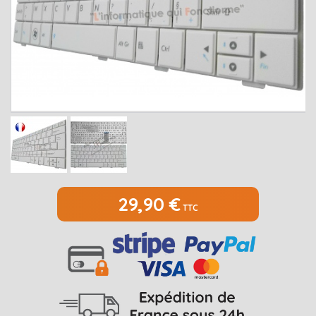
MEDION
Open submenu
2
MSI
Open submenu
1
PACKARD BELL
Open submenu
4
RAZER
SAMSUNG
Open submenu
1
SONY
Open submenu
1
TOSHIBA
Open submenu
7
29,90 €
TTC