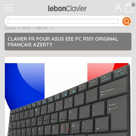
0
APPLE
Open submenu
1
Accueil
>
ASUS
>
EEE PC
>
ACER
Open submenu
12
CLAVIER FR POUR ASUS EEE PC R101 ORIGINAL
FRANÇAIS AZERTY
ASUS
Open submenu
12
DELL
Open submenu
9
Déstockage
Open submenu
5
EMACHINES
Open submenu
2
FUJITSU SIEMENS
Open submenu
2
HP
Open submenu
17
LENOVO
Open submenu
10