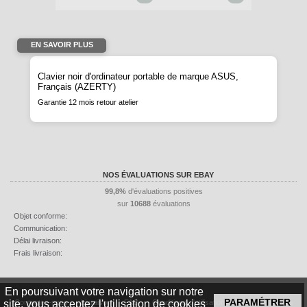
EN SAVOIR PLUS
Clavier noir d'ordinateur portable de marque ASUS,
Français (AZERTY)
Garantie 12 mois retour atelier
NOS ÉVALUATIONS SUR EBAY
99,8%
d'évaluations positives
sur
10688
évaluations
Objet conforme:
Communication:
Délai livraison:
Frais livraison:
En poursuivant votre navigation sur notre
Contactez-nous
Livraison
FAQ
Conditions d'utilisation
Mentions légales
site, vous acceptez l'utilisation de cookies