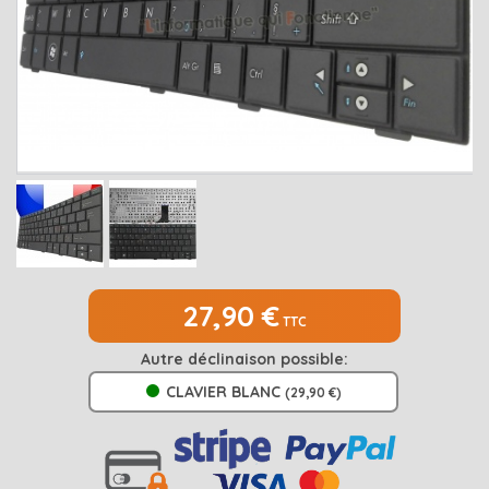
MEDION
Open submenu
2
MSI
Open submenu
1
PACKARD BELL
Open submenu
4
RAZER
SAMSUNG
Open submenu
1
SONY
Open submenu
1
TOSHIBA
Open submenu
7
27,90 €
TTC
Autre déclinaison possible:
CLAVIER BLANC
(29,90 €)