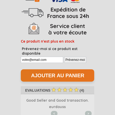
Ce produit n'est plus en stock
Prévenez-moi si ce produit est
disponible
☆
☆
☆
☆
☆
EVALUATIONS
(
4
)
Good Seller and Good transaction.
livraison
6
eurdouss
<
>