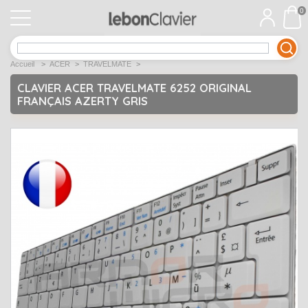
0
APPLE
Open submenu
1
Accueil
>
ACER
>
TRAVELMATE
>
ACER
Open submenu
12
CLAVIER ACER TRAVELMATE 6252 ORIGINAL
FRANÇAIS AZERTY GRIS
ASUS
Open submenu
12
DELL
Open submenu
9
Déstockage
Open submenu
5
EMACHINES
Open submenu
2
FUJITSU SIEMENS
Open submenu
2
HP
Open submenu
17
LENOVO
Open submenu
10