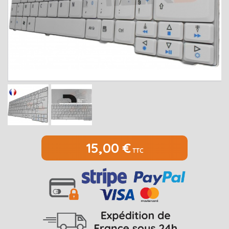
MEDION
Open submenu
2
MSI
Open submenu
1
PACKARD BELL
Open submenu
4
RAZER
SAMSUNG
Open submenu
1
SONY
Open submenu
1
TOSHIBA
Open submenu
7
15,00 €
TTC