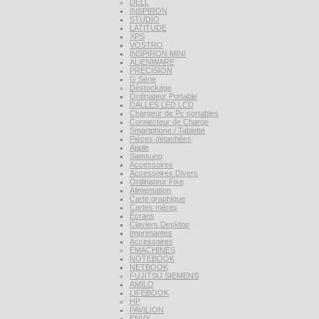
DELL
INSPIRON
STUDIO
LATITUDE
XPS
VOSTRO
INSPIRON MINI
ALIENWARE
PRECISION
G Série
Déstockage
Ordinateur Portable
DALLES LED LCD
Chargeur de Pc portables
Connecteur de Charge
Smartphone / Tablette
Pièces détachées
Apple
Samsung
Accessoires
Accessoires Divers
Ordinateur Fixe
Alimentation
Carte graphique
Cartes mères
Ecrans
Claviers Desktop
Imprimantes
Accessoires
EMACHINES
NOTEBOOK
NETBOOK
FUJITSU SIEMENS
AMILO
LIFEBOOK
HP
PAVILION
ENVY