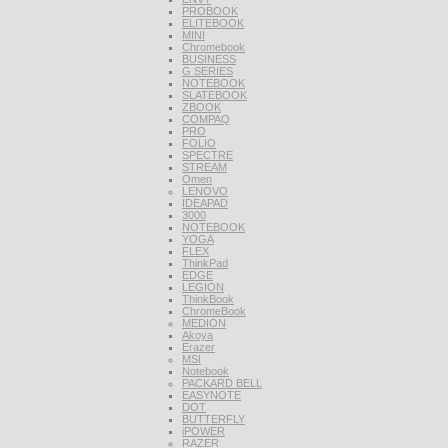
PROBOOK
ELITEBOOK
MINI
Chromebook
BUSINESS
G SERIES
NOTEBOOK
SLATEBOOK
ZBOOK
COMPAQ
PRO
FOLIO
SPECTRE
STREAM
Omen
LENOVO
IDEAPAD
3000
NOTEBOOK
YOGA
FLEX
ThinkPad
EDGE
LEGION
ThinkBook
ChromeBook
MEDION
Akoya
Erazer
MSI
Notebook
PACKARD BELL
EASYNOTE
DOT
BUTTERFLY
iPOWER
RAZER