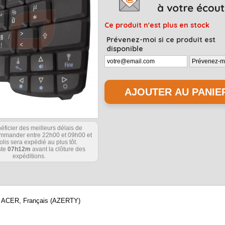
Ce produit n'est plus en stock
Prévenez-moi si ce produit est
disponible
éficier des meilleurs délais de
commander entre 22h00 et 09h00 et
olis sera expédié au plus tôt.
ste
07h12m
avant la clôture des
expéditions.
que ACER, Français (AZERTY)