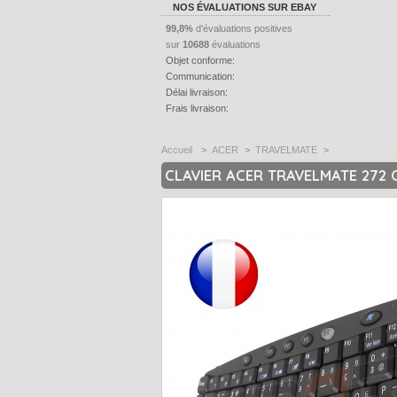
NOS ÉVALUATIONS SUR EBAY
99,8%
d'évaluations positives
sur
10688
évaluations
Objet conforme:
Communication:
Délai livraison:
Frais livraison:
Accueil
>
ACER
>
TRAVELMATE
>
CLAVIER ACER TRAVELMATE 272 