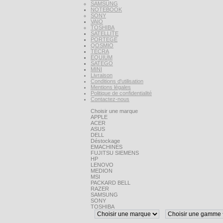
SAMSUNG
NOTEBOOK
SONY
VAIO
TOSHIBA
SATELLITE
PORTEGE
QOSMIO
TECRA
EQUIUM
SATEGO
MINI
Livraison
Conditions d'utilisation
Mentions légales
Politique de confidentialité
Contactez-nous
Choisir une marque
APPLE
ACER
ASUS
DELL
Déstockage
EMACHINES
FUJITSU SIEMENS
HP
LENOVO
MEDION
MSI
PACKARD BELL
RAZER
SAMSUNG
SONY
TOSHIBA