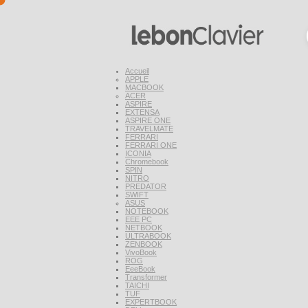
Accueil
APPLE
MACBOOK
ACER
ASPIRE
EXTENSA
ASPIRE ONE
TRAVELMATE
FERRARI
FERRARI ONE
ICONIA
Chromebook
SPIN
NITRO
PREDATOR
SWIFT
ASUS
NOTEBOOK
EEE PC
NETBOOK
ULTRABOOK
ZENBOOK
VivoBook
ROG
EeeBook
Transformer
TAICHI
TUF
EXPERTBOOK