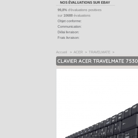
NOS ÉVALUATIONS SUR EBAY
99,8%
d'évaluations positives
sur
10688
évaluations
Objet conforme:
Communication:
Délai livraison:
Frais livraison:
Accueil
>
ACER
>
TRAVELMATE
>
CLAVIER ACER TRAVELMATE 753