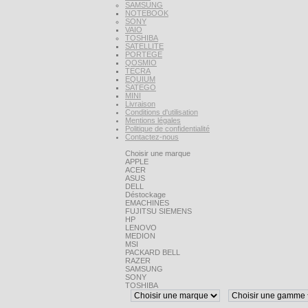
SAMSUNG
NOTEBOOK
SONY
VAIO
TOSHIBA
SATELLITE
PORTEGE
QOSMIO
TECRA
EQUIUM
SATEGO
MINI
Livraison
Conditions d'utilisation
Mentions légales
Politique de confidentialité
Contactez-nous
Choisir une marque
APPLE
ACER
ASUS
DELL
Déstockage
EMACHINES
FUJITSU SIEMENS
HP
LENOVO
MEDION
MSI
PACKARD BELL
RAZER
SAMSUNG
SONY
TOSHIBA