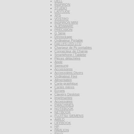
DELL
INSPIRON
STUDIO
LATITUDE
XPS
VOSTRO
INSPIRON MINI
ALIENWARE
PRECISION
G Série
Déstockage
Ordinateur Portable
DALLES LED LCD
Chargeur de Pc portables
Connecteur de Charge
Smartphone / Tablette
Pièces détachées
Apple
Samsung
Accessoires
Accessoires Divers
Ordinateur Fixe
Alimentation
Carte graphique
Cartes mères
Ecrans
Claviers Desktop
Imprimantes
Accessoires
EMACHINES
NOTEBOOK
NETBOOK
FUJITSU SIEMENS
AMILO
LIFEBOOK
HP
PAVILION
ENVY