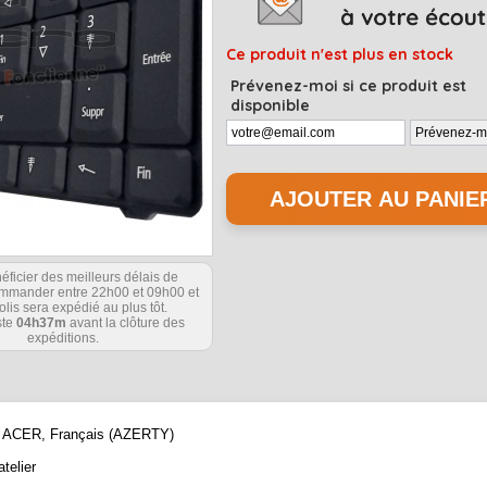
Ce produit n'est plus en stock
Prévenez-moi si ce produit est
disponible
éficier des meilleurs délais de
commander entre 22h00 et 09h00 et
olis sera expédié au plus tôt.
ste
04h37m
avant la clôture des
expéditions.
que ACER, Français (AZERTY)
telier