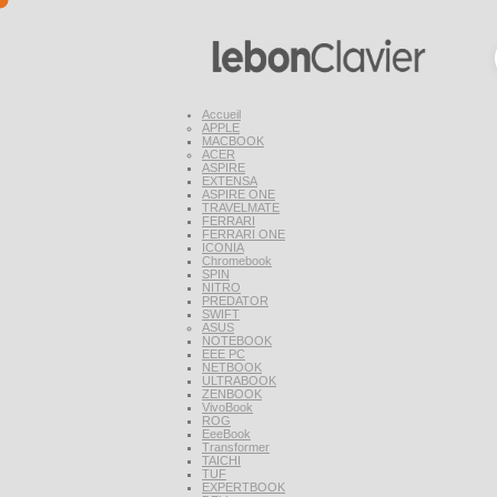
Accueil
APPLE
MACBOOK
ACER
ASPIRE
EXTENSA
ASPIRE ONE
TRAVELMATE
FERRARI
FERRARI ONE
ICONIA
Chromebook
SPIN
NITRO
PREDATOR
SWIFT
ASUS
NOTEBOOK
EEE PC
NETBOOK
ULTRABOOK
ZENBOOK
VivoBook
ROG
EeeBook
Transformer
TAICHI
TUF
EXPERTBOOK