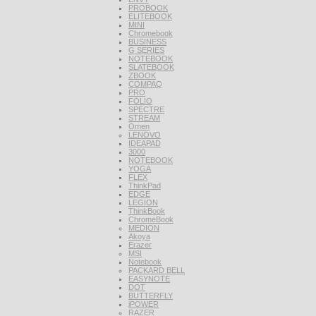
PROBOOK
ELITEBOOK
MINI
Chromebook
BUSINESS
G SERIES
NOTEBOOK
SLATEBOOK
ZBOOK
COMPAQ
PRO
FOLIO
SPECTRE
STREAM
Omen
LENOVO
IDEAPAD
3000
NOTEBOOK
YOGA
FLEX
ThinkPad
EDGE
LEGION
ThinkBook
ChromeBook
MEDION
Akoya
Erazer
MSI
Notebook
PACKARD BELL
EASYNOTE
DOT
BUTTERFLY
iPOWER
RAZER