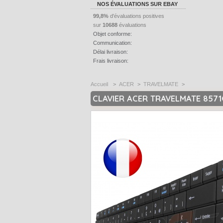
NOS ÉVALUATIONS SUR EBAY
99,8%
d'évaluations positives
sur
10688
évaluations
Objet conforme:
Communication:
Délai livraison:
Frais livraison:
Accueil
>
ACER
>
TRAVELMATE
>
CLAVIER ACER TRAVELMATE 8571