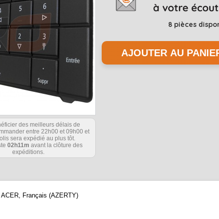
8
pièces dispo
éficier des meilleurs délais de
commander entre 22h00 et 09h00 et
olis sera expédié au plus tôt.
ste
02h11m
avant la clôture des
expéditions.
que ACER, Français (AZERTY)