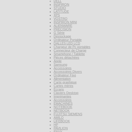
DELL
INSPIRON
STUDIO
LATITUDE
XPS
VOSTRO
INSPIRON MINI
ALIENWARE
PRECISION
G Série
Déstockage
Ordinateur Portable
DALLES LED LCD
Chargeur de Pc portables
Connecteur de Charge
Smartphone / Tablette
Pièces détachées
Apple
Samsung
Accessoires
Accessoires Divers
Ordinateur Fixe
Alimentation
Carte graphique
Cartes mères
Ecrans
Claviers Desktop
Imprimantes
Accessoires
EMACHINES
NOTEBOOK
NETBOOK
FUJITSU SIEMENS
AMILO
LIFEBOOK
HP
PAVILION
ENVY