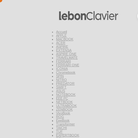
Accueil
APPLE
MACBOOK
ACER
ASPIRE
EXTENSA
ASPIRE ONE
TRAVELMATE
FERRARI
FERRARI ONE
ICONIA
Chromebook
SPIN
NITRO
PREDATOR
SWIFT
ASUS
NOTEBOOK
EEE PC
NETBOOK
ULTRABOOK
ZENBOOK
VivoBook
ROG
EeeBook
Transformer
TAICHI
TUF
EXPERTBOOK