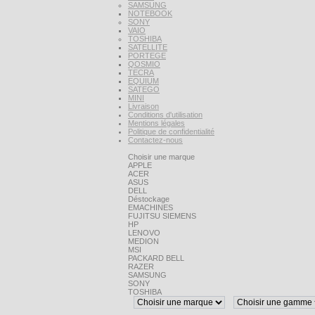
SAMSUNG
NOTEBOOK
SONY
VAIO
TOSHIBA
SATELLITE
PORTEGE
QOSMIO
TECRA
EQUIUM
SATEGO
MINI
Livraison
Conditions d'utilisation
Mentions légales
Politique de confidentialité
Contactez-nous
Choisir une marque
APPLE
ACER
ASUS
DELL
Déstockage
EMACHINES
FUJITSU SIEMENS
HP
LENOVO
MEDION
MSI
PACKARD BELL
RAZER
SAMSUNG
SONY
TOSHIBA