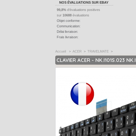
NOS ÉVALUATIONS SUR EBAY
99,8%
d'évaluations positives
sur
10688
évaluations
Objet conforme:
Communication:
Délai livraison:
Frais livraison:
Accueil
>
ACER
>
TRAVELMATE
>
CLAVIER ACER - NK.I101S.023 NK.