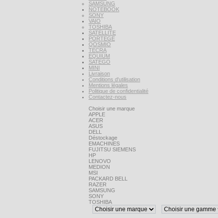
SAMSUNG
NOTEBOOK
SONY
VAIO
TOSHIBA
SATELLITE
PORTEGE
QOSMIO
TECRA
EQUIUM
SATEGO
MINI
Livraison
Conditions d'utilisation
Mentions légales
Politique de confidentialité
Contactez-nous
Choisir une marque
APPLE
ACER
ASUS
DELL
Déstockage
EMACHINES
FUJITSU SIEMENS
HP
LENOVO
MEDION
MSI
PACKARD BELL
RAZER
SAMSUNG
SONY
TOSHIBA