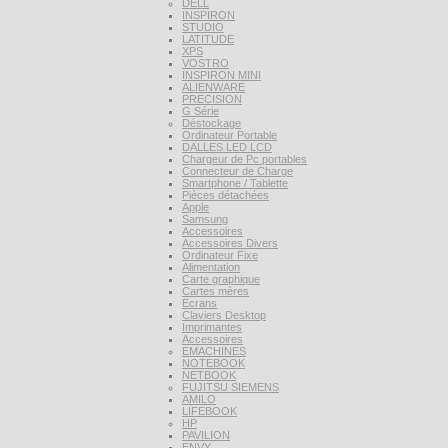
DELL
INSPIRON
STUDIO
LATITUDE
XPS
VOSTRO
INSPIRON MINI
ALIENWARE
PRECISION
G Série
Déstockage
Ordinateur Portable
DALLES LED LCD
Chargeur de Pc portables
Connecteur de Charge
Smartphone / Tablette
Pièces détachées
Apple
Samsung
Accessoires
Accessoires Divers
Ordinateur Fixe
Alimentation
Carte graphique
Cartes mères
Ecrans
Claviers Desktop
Imprimantes
Accessoires
EMACHINES
NOTEBOOK
NETBOOK
FUJITSU SIEMENS
AMILO
LIFEBOOK
HP
PAVILION
ENVY