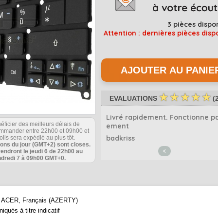
3
pièces dispo
Attention : dernières pièces disp
☆
☆
☆
☆
☆
EVALUATIONS
(
oduit conforme et pas cher av
Livré rapidement. Fonctionne pa
éficier des meilleurs délais de
vendeur pro
ement
commander entre 22h00 et 09h00 et
ution
badkriss
olis sera expédié au plus tôt.
ions du jour (GMT+2) sont closes.
<
rendront le jeudi 6 de 22h00 au
dredi 7 à 09h00 GMT+0.
que ACER, Français (AZERTY)
qués à titre indicatif