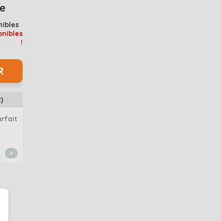
nibles
onibles
!
2
)
rfait
>