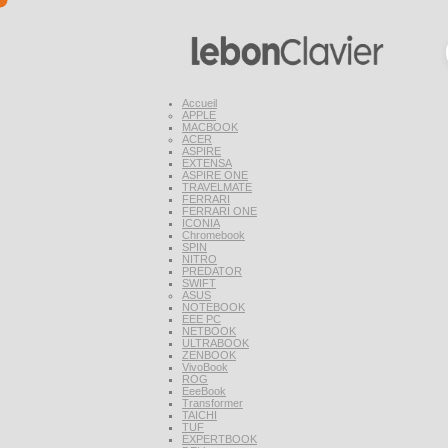
Accueil
APPLE
MACBOOK
ACER
ASPIRE
EXTENSA
ASPIRE ONE
TRAVELMATE
FERRARI
FERRARI ONE
ICONIA
Chromebook
SPIN
NITRO
PREDATOR
SWIFT
ASUS
NOTEBOOK
EEE PC
NETBOOK
ULTRABOOK
ZENBOOK
VivoBook
ROG
EeeBook
Transformer
TAICHI
TUF
EXPERTBOOK