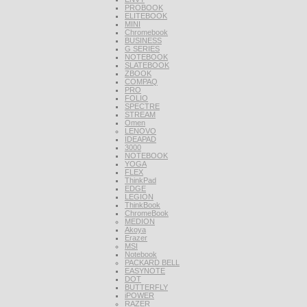
PROBOOK
ELITEBOOK
MINI
Chromebook
BUSINESS
G SERIES
NOTEBOOK
SLATEBOOK
ZBOOK
COMPAQ
PRO
FOLIO
SPECTRE
STREAM
Omen
LENOVO
IDEAPAD
3000
NOTEBOOK
YOGA
FLEX
ThinkPad
EDGE
LEGION
ThinkBook
ChromeBook
MEDION
Akoya
Erazer
MSI
Notebook
PACKARD BELL
EASYNOTE
DOT
BUTTERFLY
iPOWER
RAZER