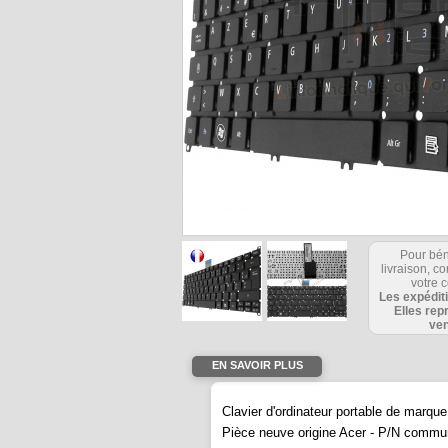
Bon pr
Pour bén
ec un 
livraison, 
lassol
votre c
Les expédit
Elles rep
ven
EN SAVOIR PLUS
Clavier d'ordinateur portable de mar
Pièce neuve origine Acer -
P/N communi