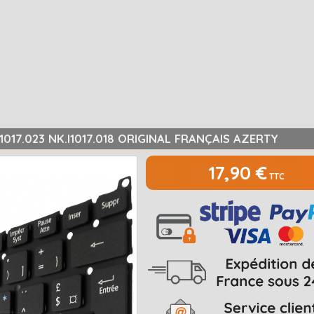
I1017.023 NK.I1017.018 ORIGINAL FRANÇAIS AZERTY
17,90 €
TTC