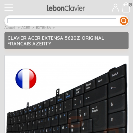
0
APPLE
Open submenu
1
Accueil
>
ACER
>
EXTENSA
>
ACER
Open submenu
12
CLAVIER ACER EXTENSA 5620Z ORIGINAL
FRANÇAIS AZERTY
ASUS
Open submenu
12
DELL
Open submenu
9
Déstockage
Open submenu
5
EMACHINES
Open submenu
2
FUJITSU SIEMENS
Open submenu
2
HP
Open submenu
17
LENOVO
Open submenu
10