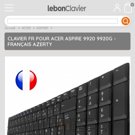
0
APPLE
Open submenu
1
Accueil
>
ACER
>
ASPIRE
>
ACER
Open submenu
12
CLAVIER FR POUR ACER ASPIRE 9920 9920G -
FRANÇAIS AZERTY
ASUS
Open submenu
12
DELL
Open submenu
9
Déstockage
Open submenu
5
EMACHINES
Open submenu
2
FUJITSU SIEMENS
Open submenu
2
HP
Open submenu
17
LENOVO
Open submenu
10