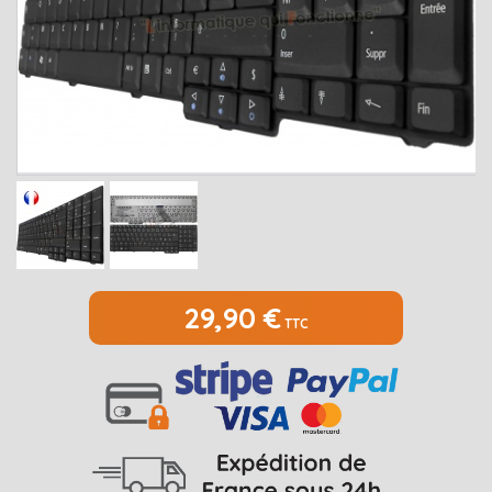
MEDION
Open submenu
2
MSI
Open submenu
1
PACKARD BELL
Open submenu
4
RAZER
SAMSUNG
Open submenu
1
SONY
Open submenu
1
TOSHIBA
Open submenu
7
29,90 €
TTC