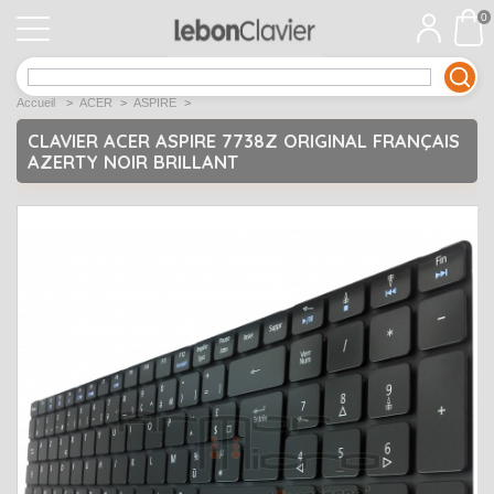
0
APPLE
Open submenu
1
Accueil
>
ACER
>
ASPIRE
>
ACER
Open submenu
12
CLAVIER ACER ASPIRE 7738Z ORIGINAL FRANÇAIS
AZERTY NOIR BRILLANT
ASUS
Open submenu
12
DELL
Open submenu
9
Déstockage
Open submenu
5
EMACHINES
Open submenu
2
FUJITSU SIEMENS
Open submenu
2
HP
Open submenu
17
LENOVO
Open submenu
10