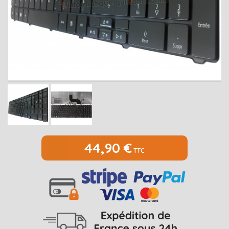
MEDION
Open submenu
2
MSI
Open submenu
1
PACKARD BELL
Open submenu
4
RAZER
SAMSUNG
Open submenu
1
SONY
Open submenu
1
TOSHIBA
Open submenu
7
44,90 €
TTC