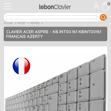
0
APPLE
Open submenu
1
Accueil
>
ACER
>
ASPIRE
>
ACER
Open submenu
12
CLAVIER ACER ASPIRE - KB.INT00.161 KBINT00161
FRANÇAIS AZERTY
ASUS
Open submenu
12
DELL
Open submenu
9
Déstockage
Open submenu
5
EMACHINES
Open submenu
2
FUJITSU SIEMENS
Open submenu
2
HP
Open submenu
17
LENOVO
Open submenu
10