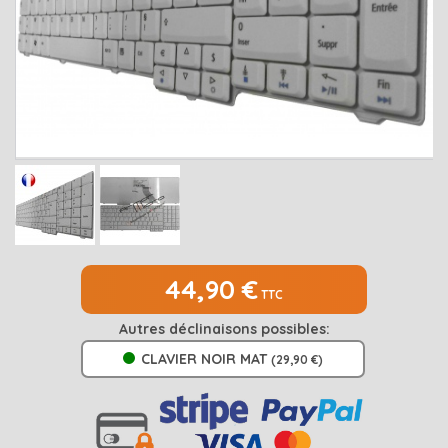
MEDION
Open submenu
2
MSI
Open submenu
1
PACKARD BELL
Open submenu
4
RAZER
SAMSUNG
Open submenu
1
SONY
Open submenu
1
TOSHIBA
Open submenu
7
44,90 €
TTC
Autres déclinaisons possibles:
CLAVIER NOIR MAT
(29,90 €)