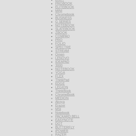
PROBOOK
ELITEBOOK
MINI
Chromebook
BUSINESS
G SERIES
NOTEBOOK
SLATEBOOK
ZBOOK
COMPAQ
PRO
FOLIO
SPECTRE
STREAM
Omen
LENOVO
IDEAPAD
3000
NOTEBOOK
YOGA
FLEX
ThinkPad
EDGE
LEGION
ThinkBook
ChromeBook
MEDION
Akoya
Erazer
MSI
Notebook
PACKARD BELL
EASYNOTE
DOT
BUTTERFLY
iPOWER
RAZER