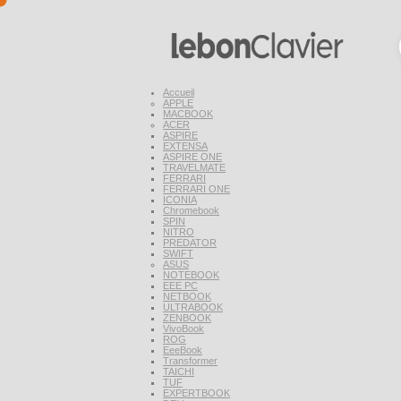
Accueil
APPLE
MACBOOK
ACER
ASPIRE
EXTENSA
ASPIRE ONE
TRAVELMATE
FERRARI
FERRARI ONE
ICONIA
Chromebook
SPIN
NITRO
PREDATOR
SWIFT
ASUS
NOTEBOOK
EEE PC
NETBOOK
ULTRABOOK
ZENBOOK
VivoBook
ROG
EeeBook
Transformer
TAICHI
TUF
EXPERTBOOK