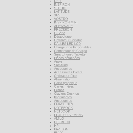
DELL
INSPIRON
STUDIO
LATITUDE
XPS
VOSTRO
INSPIRON MINI
ALIENWARE
PRECISION
G Série
Déstockage
Ordinateur Portable
DALLES LED LCD
Chargeur de Pc portables
Connecteur de Charge
Smartphone / Tablette
Pièces détachées
Apple
Samsung
Accessoires
Accessoires Divers
Ordinateur Fixe
Alimentation
Carte graphique
Cartes mères
Ecrans
Claviers Desktop
Imprimantes
Accessoires
EMACHINES
NOTEBOOK
NETBOOK
FUJITSU SIEMENS
AMILO
LIFEBOOK
HP
PAVILION
ENVY