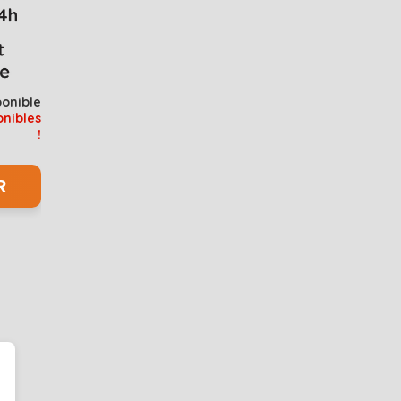
ponible
onibles
!