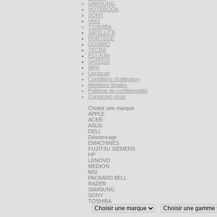
SAMSUNG
NOTEBOOK
SONY
VAIO
TOSHIBA
SATELLITE
PORTEGE
QOSMIO
TECRA
EQUIUM
SATEGO
MINI
Livraison
Conditions d'utilisation
Mentions légales
Politique de confidentialité
Contactez-nous
Choisir une marque
APPLE
ACER
ASUS
DELL
Déstockage
EMACHINES
FUJITSU SIEMENS
HP
LENOVO
MEDION
MSI
PACKARD BELL
RAZER
SAMSUNG
SONY
TOSHIBA