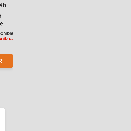
ponible
onibles
!