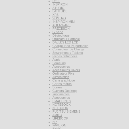
DELL
INSPIRON
STUDIO
LATITUDE
XPS
VOSTRO
INSPIRON MINI
ALIENWARE
PRECISION
G Série
Déstockage
Ordinateur Portable
DALLES LED LCD
Chargeur de Pc portables
Connecteur de Charge
Smartphone / Tablette
Pièces détachées
Apple
Samsung
Accessoires
Accessoires Divers
Ordinateur Fixe
Alimentation
Carte graphique
Cartes mères
Ecrans
Claviers Desktop
Imprimantes
Accessoires
EMACHINES
NOTEBOOK
NETBOOK
FUJITSU SIEMENS
AMILO
LIFEBOOK
HP
PAVILION
ENVY