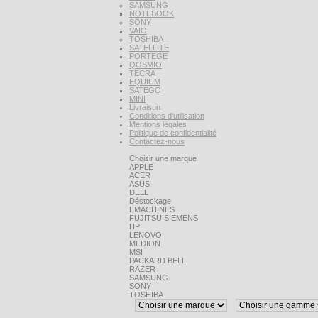
SAMSUNG
NOTEBOOK
SONY
VAIO
TOSHIBA
SATELLITE
PORTEGE
QOSMIO
TECRA
EQUIUM
SATEGO
MINI
Livraison
Conditions d'utilisation
Mentions légales
Politique de confidentialité
Contactez-nous
Choisir une marque
APPLE
ACER
ASUS
DELL
Déstockage
EMACHINES
FUJITSU SIEMENS
HP
LENOVO
MEDION
MSI
PACKARD BELL
RAZER
SAMSUNG
SONY
TOSHIBA