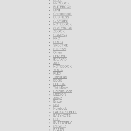
PROBOOK
ELITEBOOK
MINI
Chromebook
BUSINESS
G SERIES
NOTEBOOK
SLATEBOOK
ZBOOK
COMPAQ
PRO
FOLIO
SPECTRE
STREAM
Omen
LENOVO
IDEAPAD
3000
NOTEBOOK
YOGA
FLEX
ThinkPad
EDGE
LEGION
ThinkBook
ChromeBook
MEDION
Akoya
Erazer
MSI
Notebook
PACKARD BELL
EASYNOTE
DOT
BUTTERFLY
iPOWER
RAZER