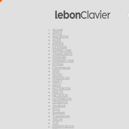
Accueil
APPLE
MACBOOK
ACER
ASPIRE
EXTENSA
ASPIRE ONE
TRAVELMATE
FERRARI
FERRARI ONE
ICONIA
Chromebook
SPIN
NITRO
PREDATOR
SWIFT
ASUS
NOTEBOOK
EEE PC
NETBOOK
ULTRABOOK
ZENBOOK
VivoBook
ROG
EeeBook
Transformer
TAICHI
TUF
EXPERTBOOK