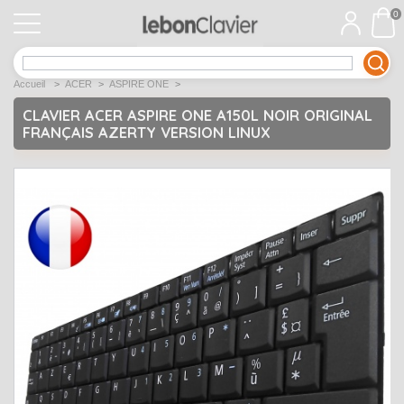
0
APPLE
Open submenu
1
Accueil
>
ACER
>
ASPIRE ONE
>
ACER
Open submenu
12
CLAVIER ACER ASPIRE ONE A150L NOIR ORIGINAL
FRANÇAIS AZERTY VERSION LINUX
ASUS
Open submenu
12
DELL
Open submenu
9
Déstockage
Open submenu
5
EMACHINES
Open submenu
2
FUJITSU SIEMENS
Open submenu
2
HP
Open submenu
17
LENOVO
Open submenu
10