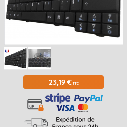
MEDION
Open submenu
2
MSI
Open submenu
1
PACKARD BELL
Open submenu
4
RAZER
SAMSUNG
Open submenu
1
SONY
Open submenu
1
TOSHIBA
Open submenu
7
23,19 €
TTC