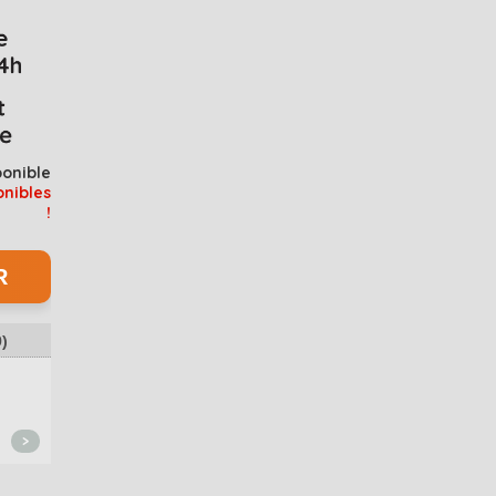
ponible
onibles
!
9
)
Exellent vendeur. Merci à lui.
Tout fonctionne, RAS 
andazont
0321nonor
>