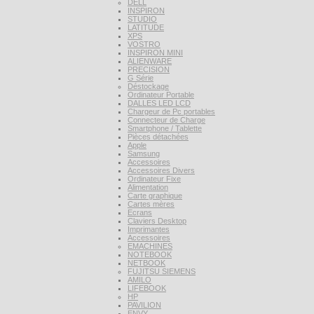
DELL
INSPIRON
STUDIO
LATITUDE
XPS
VOSTRO
INSPIRON MINI
ALIENWARE
PRECISION
G Série
Déstockage
Ordinateur Portable
DALLES LED LCD
Chargeur de Pc portables
Connecteur de Charge
Smartphone / Tablette
Pièces détachées
Apple
Samsung
Accessoires
Accessoires Divers
Ordinateur Fixe
Alimentation
Carte graphique
Cartes mères
Ecrans
Claviers Desktop
Imprimantes
Accessoires
EMACHINES
NOTEBOOK
NETBOOK
FUJITSU SIEMENS
AMILO
LIFEBOOK
HP
PAVILION
ENVY