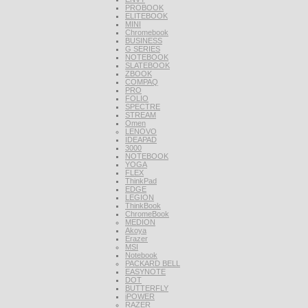
PROBOOK
ELITEBOOK
MINI
Chromebook
BUSINESS
G SERIES
NOTEBOOK
SLATEBOOK
ZBOOK
COMPAQ
PRO
FOLIO
SPECTRE
STREAM
Omen
LENOVO
IDEAPAD
3000
NOTEBOOK
YOGA
FLEX
ThinkPad
EDGE
LEGION
ThinkBook
ChromeBook
MEDION
Akoya
Erazer
MSI
Notebook
PACKARD BELL
EASYNOTE
DOT
BUTTERFLY
iPOWER
RAZER