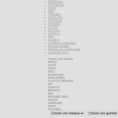
SAMSUNG
NOTEBOOK
SONY
VAIO
TOSHIBA
SATELLITE
PORTEGE
QOSMIO
TECRA
EQUIUM
SATEGO
MINI
Livraison
Conditions d'utilisation
Mentions légales
Politique de confidentialité
Contactez-nous
Choisir une marque
APPLE
ACER
ASUS
DELL
Déstockage
EMACHINES
FUJITSU SIEMENS
HP
LENOVO
MEDION
MSI
PACKARD BELL
RAZER
SAMSUNG
SONY
TOSHIBA