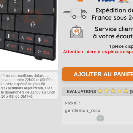
1
pièce dis
Attention : dernières pièces disp
éficier des meilleurs délais de
commander entre 22h00 et 09h00 et
olis sera expédié au plus tôt.
s d'expéditions aujourd'hui, elles
☆
☆
☆
☆
☆
EVALUATIONS
(
 le dimanche 9 de 22h00 au lundi
10 à 09h00 GMT+0.
eçu un clavier QUERTY
Nickel !
_marti
gentleman_roro
<