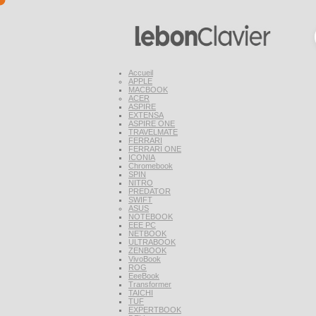
Accueil
APPLE
MACBOOK
ACER
ASPIRE
EXTENSA
ASPIRE ONE
TRAVELMATE
FERRARI
FERRARI ONE
ICONIA
Chromebook
SPIN
NITRO
PREDATOR
SWIFT
ASUS
NOTEBOOK
EEE PC
NETBOOK
ULTRABOOK
ZENBOOK
VivoBook
ROG
EeeBook
Transformer
TAICHI
TUF
EXPERTBOOK