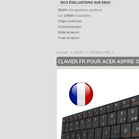
NOS ÉVALUATIONS SUR EBAY
99,8%
d'évaluations positives
sur
10688
évaluations
Objet conforme:
Communication:
Délai livraison:
Frais livraison:
Accueil
>
ACER
>
ASPIRE ONE
>
CLAVIER FR POUR ACER ASPIRE O