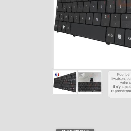
Pour bén
livraison, 
votre c
Il n'y a pa
reprendront
J'ai r
couta