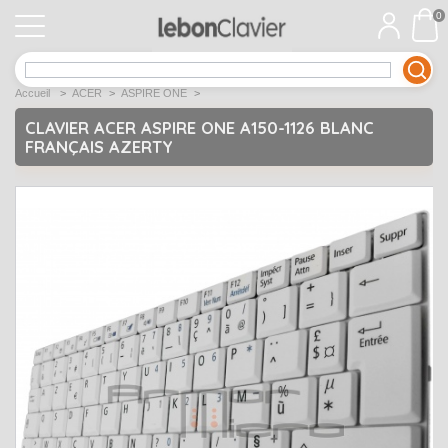
0
APPLE
Open submenu
1
Accueil
>
ACER
>
ASPIRE ONE
>
ACER
Open submenu
12
CLAVIER ACER ASPIRE ONE A150-1126 BLANC
FRANÇAIS AZERTY
ASUS
Open submenu
12
DELL
Open submenu
9
Déstockage
Open submenu
5
EMACHINES
Open submenu
2
FUJITSU SIEMENS
Open submenu
2
HP
Open submenu
17
LENOVO
Open submenu
10