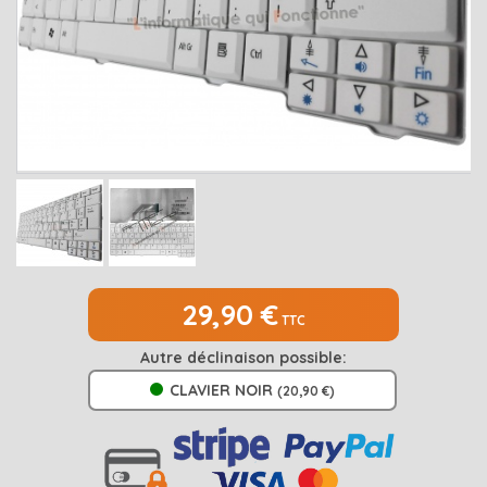
MEDION
Open submenu
2
MSI
Open submenu
1
PACKARD BELL
Open submenu
4
RAZER
SAMSUNG
Open submenu
1
SONY
Open submenu
1
TOSHIBA
Open submenu
7
29,90 €
TTC
Autre déclinaison possible:
CLAVIER NOIR
(20,90 €)