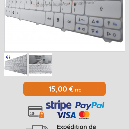
MEDION
Open submenu
2
MSI
Open submenu
1
PACKARD BELL
Open submenu
4
RAZER
SAMSUNG
Open submenu
1
SONY
Open submenu
1
TOSHIBA
Open submenu
7
15,00 €
TTC